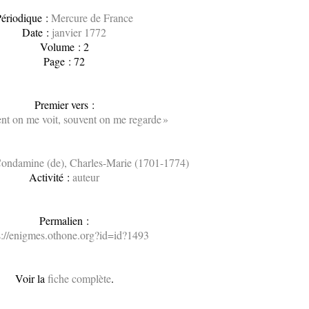
ériodique :
Mercure de France
Date :
janvier 1772
Volume : 2
Page : 72
Premier vers :
nt on me voit, souvent on me regarde »
ondamine (de), Charles-Marie (1701-1774)
Activité :
auteur
Permalien :
s://enigmes.othone.org?id=id?1493
Voir la
fiche complète
.