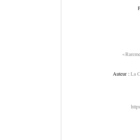
P
« Rareme
Auteur :
La C
http