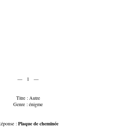
— 1 —
Titre : Autre
Genre : énigme
Plaque de cheminée
éponse :