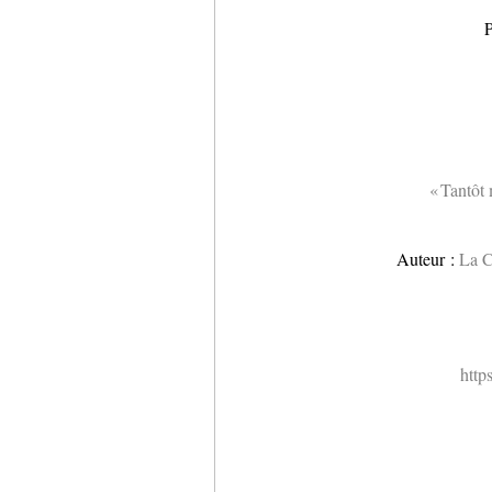
P
« Tantôt 
Auteur :
La C
http