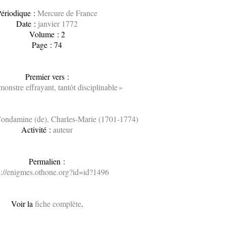
ériodique :
Mercure de France
Date :
janvier 1772
Volume : 2
Page : 74
Premier vers :
monstre effrayant, tantôt disciplinable »
ondamine (de), Charles-Marie (1701-1774)
Activité :
auteur
Permalien :
s://enigmes.othone.org?id=id?1496
Voir la
fiche complète
.