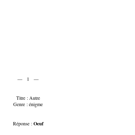
— 1 —
Titre : Autre
Genre : énigme
Oeuf
Réponse :