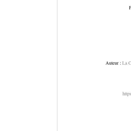
P
Auteur :
La C
http