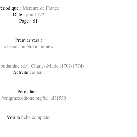
ériodique :
Mercure de France
Date :
juin 1772
Page : 61
Premier vers :
« Je suis un être inanimé »
ondamine (de), Charles-Marie (1701-1774)
Activité :
auteur
Permalien :
s://enigmes.othone.org?id=id?1530
Voir la
fiche complète
.