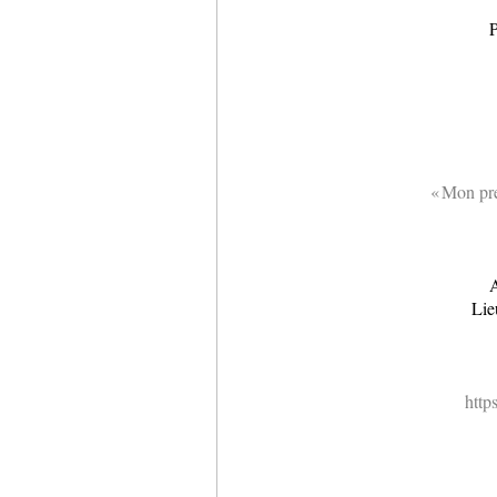
P
« Mon pre
A
Lie
http