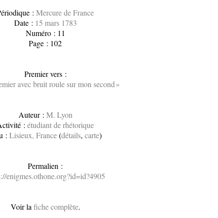
ériodique :
Mercure de France
Date :
15 mars 1783
Numéro : 11
Page : 102
Premier vers :
mier avec bruit roule sur mon second »
Auteur :
M. Lyon
ctivité :
étudiant de rhétorique
u :
Lisieux, France
(
détails
,
carte
)
Permalien :
s://enigmes.othone.org?id=id?4905
Voir la
fiche complète
.