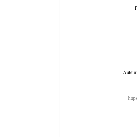
P
Auteur
http