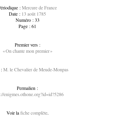
ériodique :
Mercure de France
Date :
13 août 1785
Numéro : 33
Page : 61
Premier vers :
« On chante mon premier »
 :
M. le Chevalier de Meude-Monpas
Permalien :
s://enigmes.othone.org?id=id?5286
Voir la
fiche complète
.