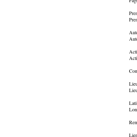
Pag
Prem
Prem
Aut
Aut
Acti
Acti
Com
Lie
Lie
Lat
Lon
Rem
Lien