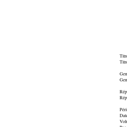
Tit
Titr
Gen
Gen
Rép
Rép
Pér
Dat
Vol