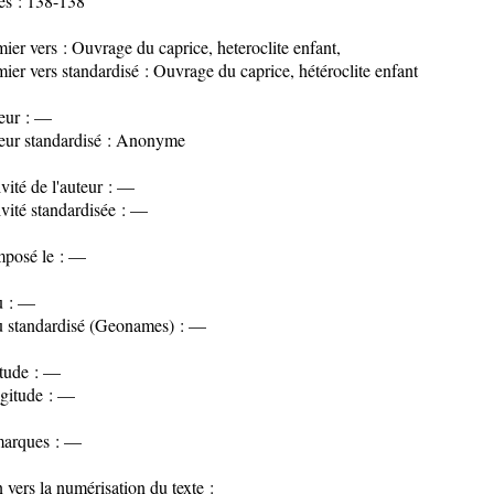
es : 138-138
ier vers : Ouvrage du caprice, heteroclite enfant,
ier vers standardisé : Ouvrage du caprice, hétéroclite enfant
eur : —
eur standardisé : Anonyme
vité de l'auteur : —
vité standardisée : —
posé le : —
u : —
u standardisé (Geonames) : —
itude : —
gitude : —
arques : —
 vers la numérisation du texte :