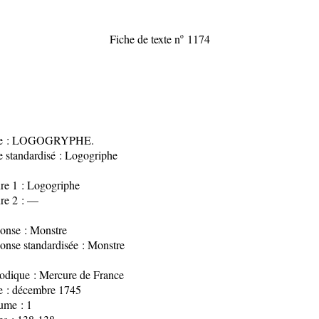
Fiche de texte n
o
1174
re : LOGOGRYPHE.
e standardisé : Logogriphe
re 1 : Logogriphe
re 2 : —
onse : Monstre
onse standardisée : Monstre
iodique : Mercure de France
e : décembre 1745
ume : 1