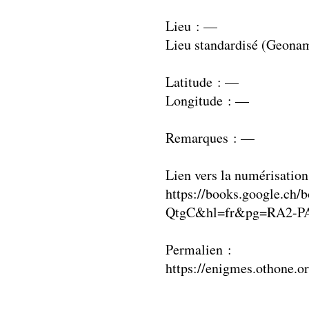
Lieu : —
Lieu standardisé (Geona
Latitude : —
Longitude : —
Remarques : —
Lien vers la numérisation
https://books.google.ch
QtgC&hl=fr&pg=RA2-PA
Permalien :
https://enigmes.othone.o