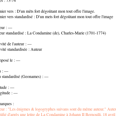
es : 73-74
ier vers : D'un mêts fort dégoûtant mon tout offre l'image.
ier vers standardisé : D'un mets fort dégoûtant mon tout offre l'image
eur : —
eur standardisé : La Condamine (de), Charles-Marie (1701-1774)
vité de l'auteur : —
vité standardisée : Auteur
posé le : —
u : —
u standardisé (Geonames) : —
itude : —
gitude : —
arques :
eur : "Les énigmes & logogryphes suivans sont du même auteur." Aute
tifié d'après une lettre de La Condamine à Johann II Bernoulli, 18 avril