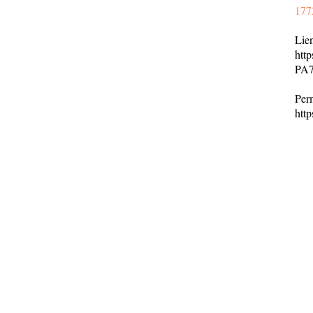
177
Lien
htt
PA7
Per
htt