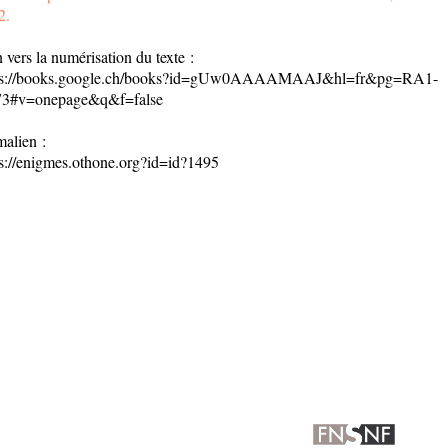
2.
 vers la numérisation du texte :
ps://books.google.ch/books?id=gUw0AAAAMAAJ&hl=fr&pg=RA1-
3#v=onepage&q&f=false
malien :
ps://enigmes.othone.org?id=id?1495