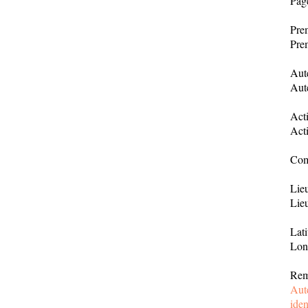
Pag
Prem
Prem
Aut
Aut
Acti
Acti
Com
Lie
Lie
Lat
Lon
Rem
Aut
iden