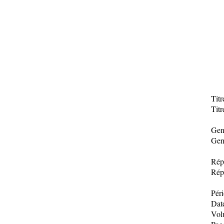
Tit
Titr
Gen
Gen
Rép
Rép
Pér
Date
Vol