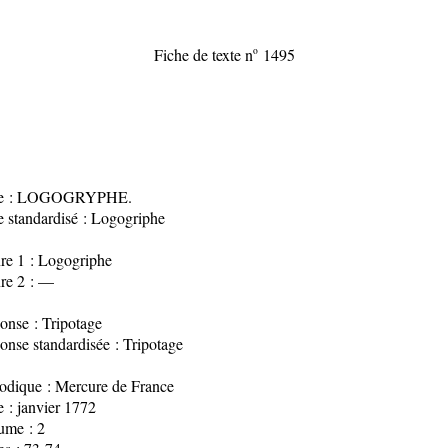
Fiche de texte n
o
1495
re : LOGOGRYPHE.
e standardisé : Logogriphe
re 1 : Logogriphe
re 2 : —
onse : Tripotage
onse standardisée : Tripotage
iodique : Mercure de France
 : janvier 1772
ume : 2