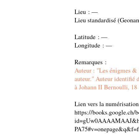
Lieu : —
Lieu standardisé (Geona
Latitude : —
Longitude : —
Remarques :
Auteur : "Les énigmes &
auteur." Auteur identifié
à Johann II Bernoulli, 18 
Lien vers la numérisation
https://books.google.ch/
id=gUw0AAAAMAAJ&hl
PA75#v=onepage&q&f=f