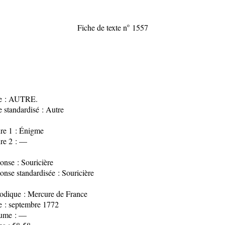
Fiche de texte n
o
1557
re : AUTRE.
e standardisé : Autre
re 1 : Énigme
re 2 : —
onse : Souricière
nse standardisée : Souricière
iodique : Mercure de France
e : septembre 1772
ume : —