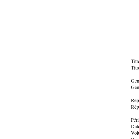
Tit
Titr
Gen
Gen
Rép
Répo
Pér
Dat
Vol