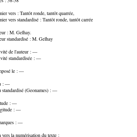
es : 58-58
ier vers : Tantôt ronde, tantôt quarrée,
ier vers standardisé : Tantôt ronde, tantôt carrée
eur : M. Gelhay.
eur standardisé : M. Gelhay
vité de l'auteur : —
vité standardisée : —
posé le : —
u : —
u standardisé (Geonames) : —
itude : —
gitude : —
arques : —
 vers la numérisation du texte :