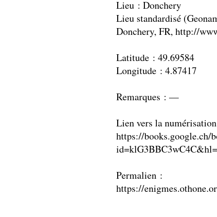
Lieu : Donchery
Lieu standardisé (Geonam
Donchery, FR, http://w
Latitude : 49.69584
Longitude : 4.87417
Remarques : —
Lien vers la numérisation
https://books.google.ch/
id=klG3BBC3wC4C&hl=f
Permalien :
https://enigmes.othone.o