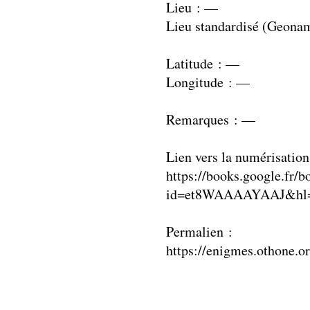
Lieu : —
Lieu standardisé (Geona
Latitude : —
Longitude : —
Remarques : —
Lien vers la numérisation
https://books.google.fr/b
id=et8WAAAAYAAJ&hl=
Permalien :
https://enigmes.othone.o