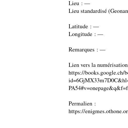
Lieu : —
Lieu standardisé (Geona
Latitude : —
Longitude : —
Remarques : —
Lien vers la numérisation
https://books.google.ch/
id=6GjMX33m7D0C&hl
PA54#v=onepage&q&f=f
Permalien :
https://enigmes.othone.o