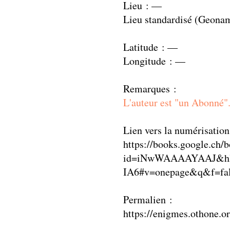
Lieu : —
Lieu standardisé (Geona
Latitude : —
Longitude : —
Remarques :
L'auteur est "un Abonné"
Lien vers la numérisation
https://books.google.ch/
id=iNwWAAAAYAAJ&hl
IA6#v=onepage&q&f=fa
Permalien :
https://enigmes.othone.o