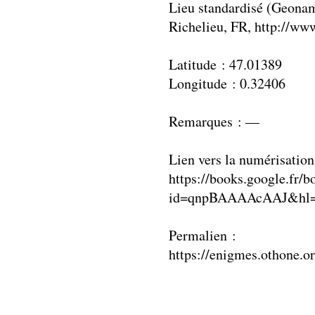
Lieu standardisé (Geonam
Richelieu, FR, http://w
Latitude : 47.01389
Longitude : 0.32406
Remarques : —
Lien vers la numérisation
https://books.google.fr/b
id=qnpBAAAAcAAJ&hl=
Permalien :
https://enigmes.othone.o