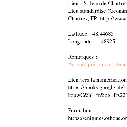
Lieu : S. Jean de Chartre
Lieu standardisé (Geonam
Chartres, FR, http://ww
Latitude : 48.44685
Longitude : 1.48925
Remarques :
Activité présumée : chan
Lien vers la numérisation
https://books.google.ch/
kopwC&hl=fr&pg=PA221
Permalien :
https://enigmes.othone.o