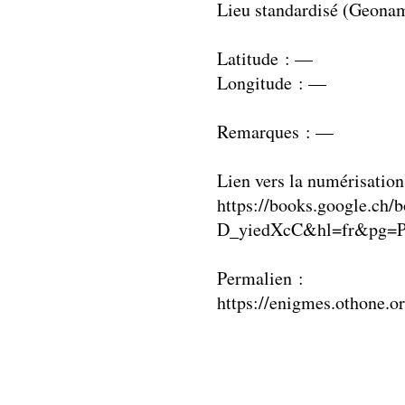
Lieu standardisé (Geona
Latitude : —
Longitude : —
Remarques : —
Lien vers la numérisation
https://books.google.ch/
D_yiedXcC&hl=fr&pg=P
Permalien :
https://enigmes.othone.o