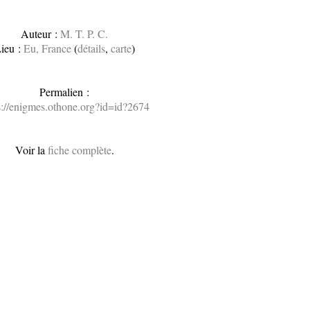
Auteur :
M. T. P. C.
ieu :
Eu, France
(
détails
,
carte
)
Permalien :
s://enigmes.othone.org?id=id?2674
Voir la
fiche complète
.