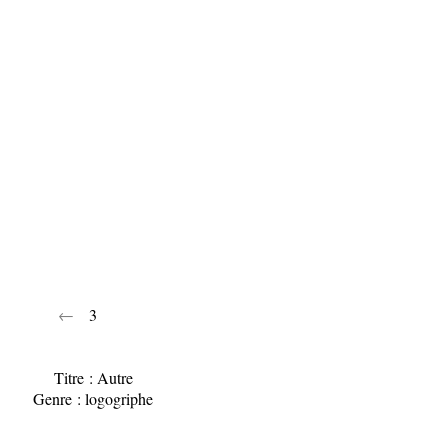
←
3
Titre : Autre
Genre : logogriphe