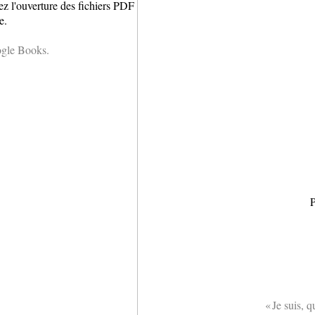
ez l'ouverture des fichiers PDF
e.
ogle Books.
P
« Je suis, 