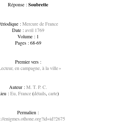
Soubrette
Réponse :
ériodique :
Mercure de France
Date :
avril 1769
Volume : 1
Pages : 68-69
Premier vers :
Lecteur, en campagne, à la ville »
Auteur :
M. T. P. C.
ieu :
Eu, France
(
détails
,
carte
)
Permalien :
s://enigmes.othone.org?id=id?2675