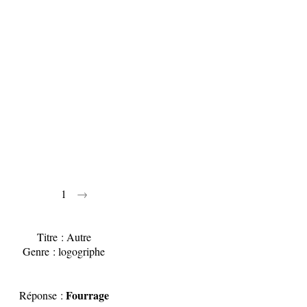
1
→
Titre : Autre
Genre : logogriphe
Fourrage
Réponse :