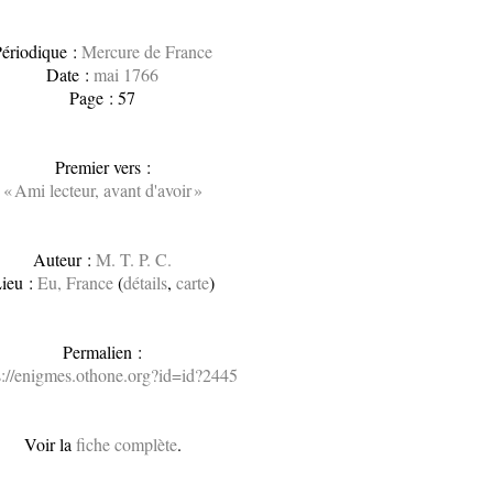
ériodique :
Mercure de France
Date :
mai 1766
Page : 57
Premier vers :
« Ami lecteur, avant d'avoir »
Auteur :
M. T. P. C.
ieu :
Eu, France
(
détails
,
carte
)
Permalien :
s://enigmes.othone.org?id=id?2445
Voir la
fiche complète
.