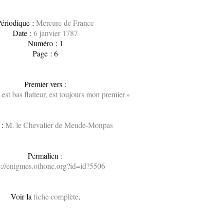
ériodique :
Mercure de France
Date :
6 janvier 1787
Numéro : 1
Page : 6
Premier vers :
est bas flatteur, est toujours mon premier »
 :
M. le Chevalier de Meude-Monpas
Permalien :
s://enigmes.othone.org?id=id?5506
Voir la
fiche complète
.