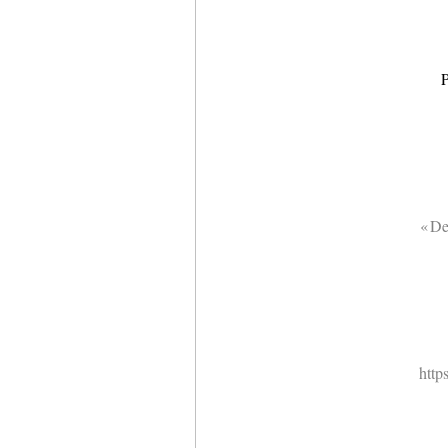
P
« De
http