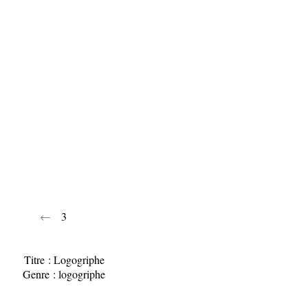
←
3
Titre : Logogriphe
Genre : logogriphe