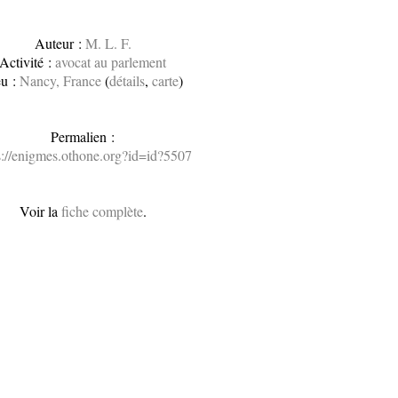
Auteur :
M. L. F.
Activité :
avocat au parlement
eu :
Nancy, France
(
détails
,
carte
)
Permalien :
s://enigmes.othone.org?id=id?5507
Voir la
fiche complète
.