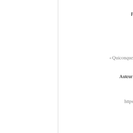
P
« Quiconque 
Auteur
http