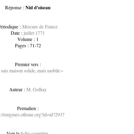
Nid d'oiseau
Réponse :
ériodique :
Mercure de France
Date :
juillet 1771
Volume : 1
Pages : 71-72
Premier vers :
e suis maison solide, mais mobile »
Auteur :
M. Gelhay
Permalien :
s://enigmes.othone.org?id=id?2937
Voir la
fiche complète
.