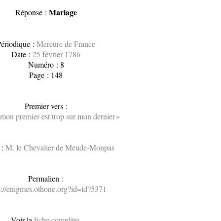
Mariage
Réponse :
ériodique :
Mercure de France
Date :
25 février 1786
Numéro : 8
Page : 148
Premier vers :
mon premier est trop sur mon dernier »
 :
M. le Chevalier de Meude-Monpas
Permalien :
s://enigmes.othone.org?id=id?5371
Voir la
fiche complète
.