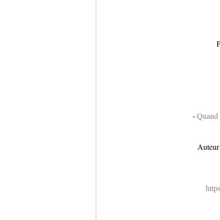
P
« Quand 
Auteur
http