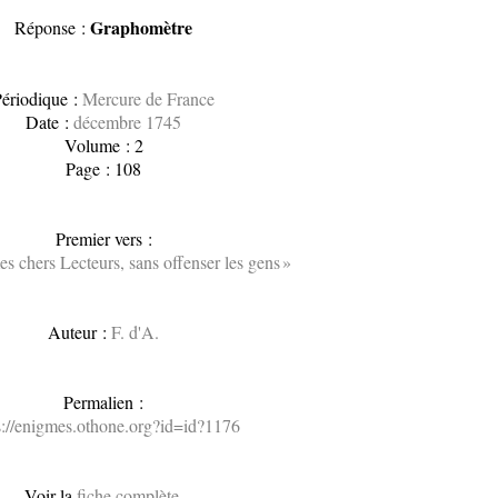
Graphomètre
Réponse :
ériodique :
Mercure de France
Date :
décembre 1745
Volume : 2
Page : 108
Premier vers :
mes chers Lecteurs, sans offenser les gens »
Auteur :
F. d'A.
Permalien :
s://enigmes.othone.org?id=id?1176
Voir la
fiche complète
.