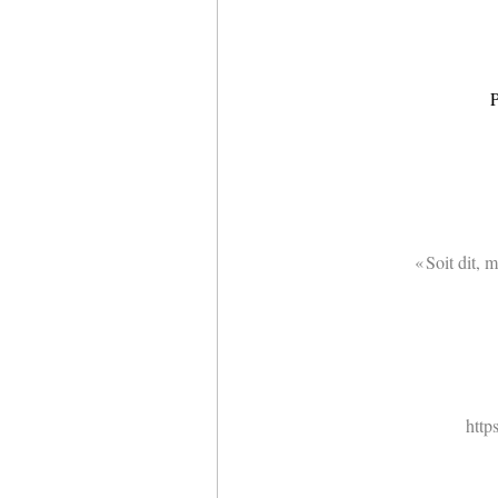
P
« Soit dit, 
http