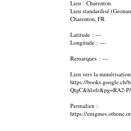
Lieu : Charenton.
Lieu standardisé (Geonam
Charenton, FR
Latitude : —
Longitude : —
Remarques : —
Lien vers la numérisation
https://books.google.ch
QtgC&hl=fr&pg=RA2-PA
Permalien :
https://enigmes.othone.o