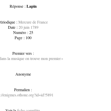
Lapin
Réponse :
ériodique :
Mercure de France
Date :
20 juin 1789
Numéro : 25
Page : 100
Premier vers :
dans la musique on trouve mon premier »
Anonyme
Permalien :
s://enigmes.othone.org?id=id?5891
Voir la
fiche complète
.