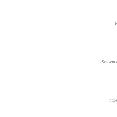
P
« Souvent 
http