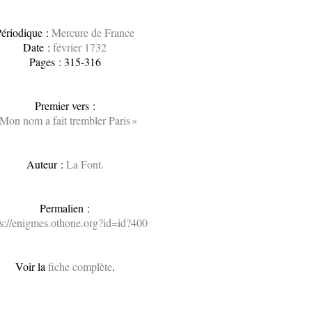
ériodique :
Mercure de France
Date :
février 1732
Pages : 315-316
Premier vers :
 Mon nom a fait trembler Paris »
Auteur :
La Font.
Permalien :
ps://enigmes.othone.org?id=id?400
Voir la
fiche complète
.