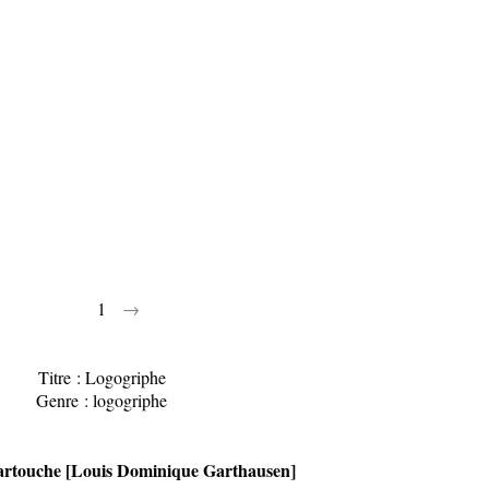
1
→
Titre : Logogriphe
Genre : logogriphe
rtouche [Louis Dominique Garthausen]