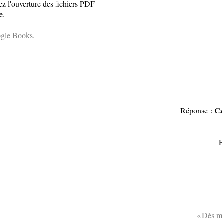
ez l'ouverture des fichiers PDF
e.
ogle Books.
Ca
Réponse :
P
« Dès me