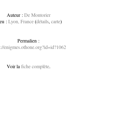
Auteur :
De Montorier
eu :
Lyon, France
(
détails
,
carte
)
Permalien :
s://enigmes.othone.org?id=id?1062
Voir la
fiche complète
.