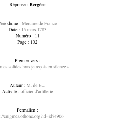
Bergère
Réponse :
ériodique :
Mercure de France
Date :
15 mars 1783
Numéro : 11
Page : 102
Premier vers :
mes solides bras je reçois en silence »
Auteur :
M. de B...
Activité :
officier d'artillerie
Permalien :
s://enigmes.othone.org?id=id?4906