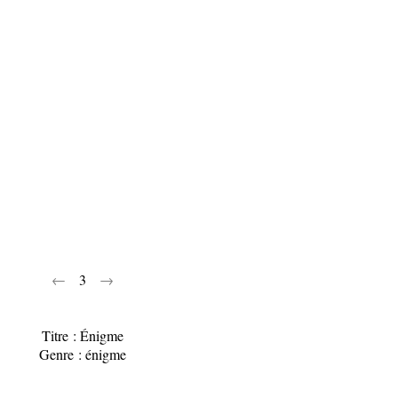
←
3
→
Titre : Énigme
Genre : énigme