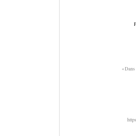
P
« Dans 
http