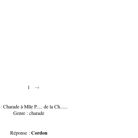
1
→
 : Charade à Mlle P..... de la Ch......
Genre : charade
Cordon
Réponse :