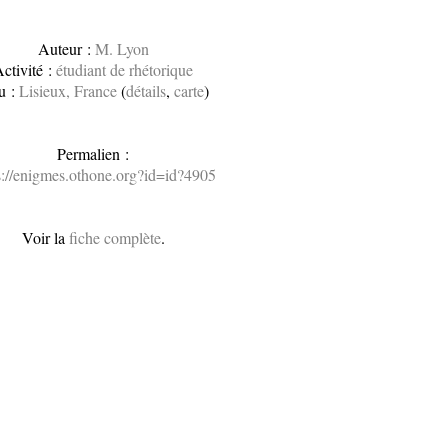
Auteur :
M. Lyon
ctivité :
étudiant de rhétorique
u :
Lisieux, France
(
détails
,
carte
)
Permalien :
s://enigmes.othone.org?id=id?4905
Voir la
fiche complète
.