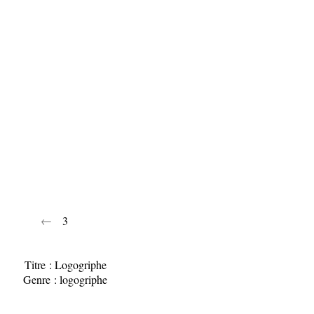
←
3
Titre : Logogriphe
Genre : logogriphe