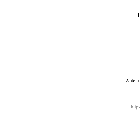
P
Auteur
http