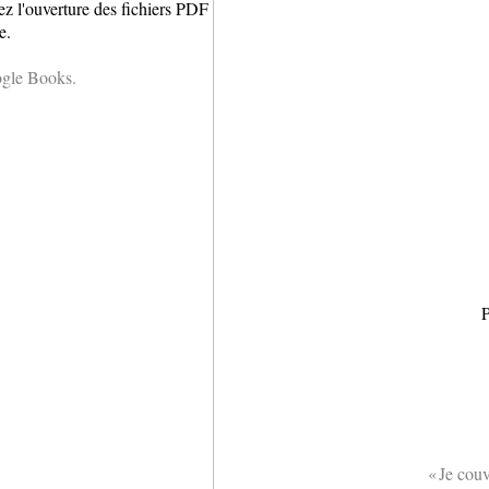
ez l'ouverture des fichiers PDF
e.
ogle Books.
P
« Je couv