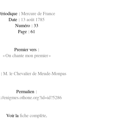
ériodique :
Mercure de France
Date :
13 août 1785
Numéro : 33
Page : 61
Premier vers :
« On chante mon premier »
 :
M. le Chevalier de Meude-Monpas
Permalien :
s://enigmes.othone.org?id=id?5286
Voir la
fiche complète
.