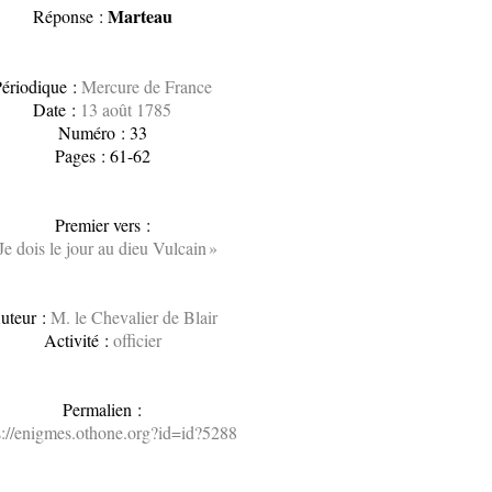
Marteau
Réponse :
ériodique :
Mercure de France
Date :
13 août 1785
Numéro : 33
Pages : 61-62
Premier vers :
 Je dois le jour au dieu Vulcain »
uteur :
M. le Chevalier de Blair
Activité :
officier
Permalien :
s://enigmes.othone.org?id=id?5288