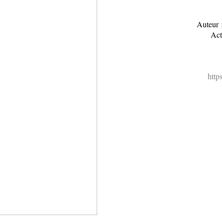
Auteur 
Act
http