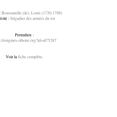
:
Boussanelle (de), Louis (1720-1788)
ivité :
brigadier des armées du roi
Permalien :
s://enigmes.othone.org?id=id?5287
Voir la
fiche complète
.