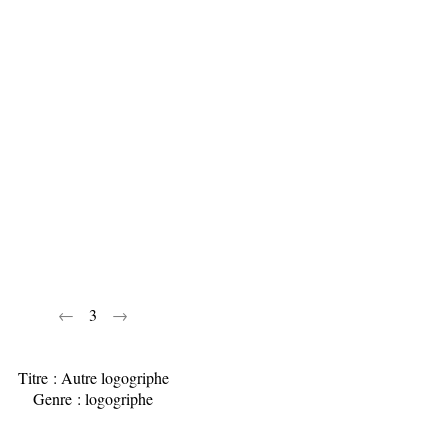
←
3
→
Titre : Autre logogriphe
Genre : logogriphe