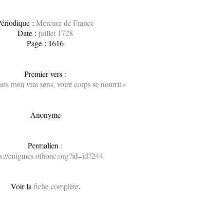
ériodique :
Mercure de France
Date :
juillet 1728
Page : 1616
Premier vers :
ns mon vrai sens, votre corps se nourrit »
Anonyme
Permalien :
ps://enigmes.othone.org?id=id?244
Voir la
fiche complète
.