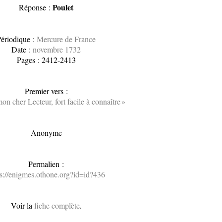
Poulet
Réponse :
ériodique :
Mercure de France
Date :
novembre 1732
Pages : 2412-2413
Premier vers :
mon cher Lecteur, fort facile à connaître »
Anonyme
Permalien :
ps://enigmes.othone.org?id=id?436
Voir la
fiche complète
.