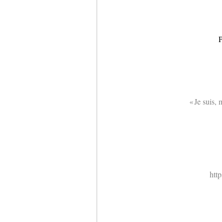
P
« Je suis, 
htt