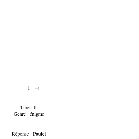
1
→
Titre : II.
Genre : énigme
Poulet
Réponse :