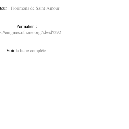
teur :
Florimons de Saint-Amour
Permalien :
ps://enigmes.othone.org?id=id?292
Voir la
fiche complète
.