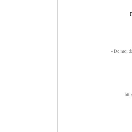
P
« De moi da
htt