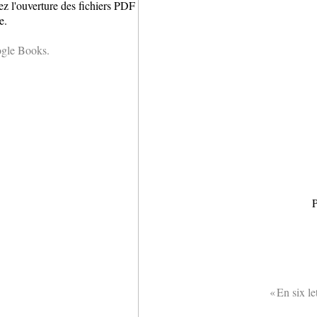
ez l'ouverture des fichiers PDF
e.
ogle Books.
P
« En six le